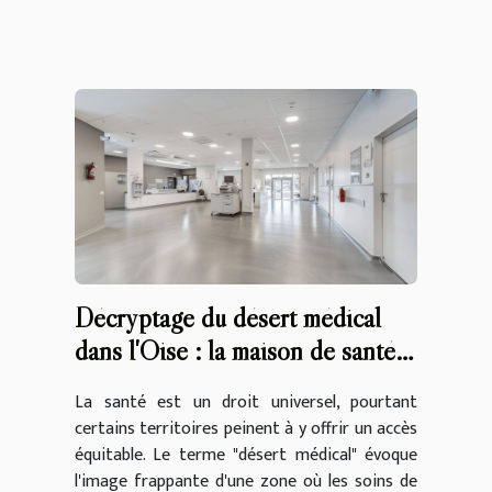
Décryptage du désert médical
dans l'Oise : la maison de santé
Pean, une solution à Auvers-sur-
La santé est un droit universel, pourtant
Oise et analyse des déserts
certains territoires peinent à y offrir un accès
médicaux en France
équitable. Le terme "désert médical" évoque
l'image frappante d'une zone où les soins de