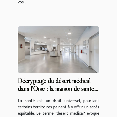
vos...
Décryptage du désert médical
dans l'Oise : la maison de santé
Pean, une solution à Auvers-sur-
La santé est un droit universel, pourtant
Oise et analyse des déserts
certains territoires peinent à y offrir un accès
médicaux en France
équitable. Le terme "désert médical" évoque