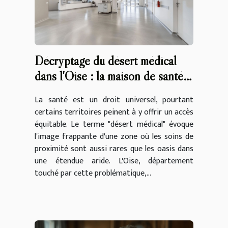
Décryptage du désert médical
dans l'Oise : la maison de santé
Pean, une solution à Auvers-sur-
La santé est un droit universel, pourtant
Oise et analyse des déserts
certains territoires peinent à y offrir un accès
médicaux en France
équitable. Le terme "désert médical" évoque
l'image frappante d'une zone où les soins de
proximité sont aussi rares que les oasis dans
une étendue aride. L'Oise, département
touché par cette problématique,...